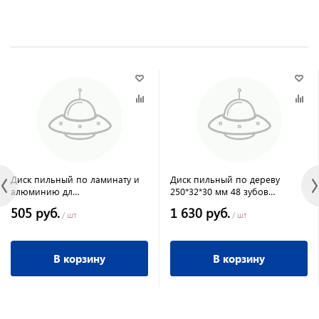
Диск пильный по ламинату и
Диск пильный по дереву
алюминию дл
250*32*30 мм 48 зубов
УШМ125ммх36зубх22.23/20/16мм"Pilorama"
твёрдосплавный ДСП
505 руб.
1 630 руб.
ПРАКТИКА
/ шт
/ шт
В корзину
В корзину