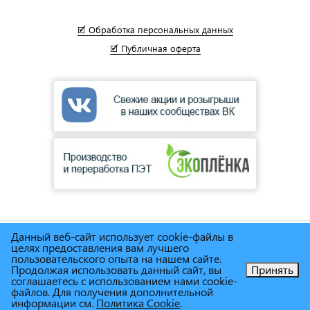
🗹 Обработка персональных данных
🗹 Публичная оферта
Данный веб-сайт использует cookie-файлы в
© Сеть магазинов инструмента и техники
"Торговый дом
целях предоставления вам лучшего
Снабженец"
1995г. - 2025г.
пользовательского опыта на нашем сайте.
Продолжая использовать данный сайт, вы
Принять
соглашаетесь с использованием нами cookie-
Позвоните нам!
файлов. Для получения дополнительной
информации см.
Политика Cookie
.