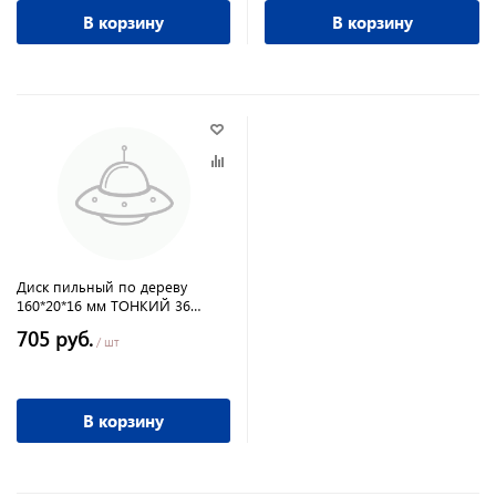
В корзину
В корзину
Диск пильный по дереву
160*20*16 мм ТОНКИЙ 36
зубов твёрдосплавный ДСП
705 руб.
ПРАКТИКА
/ шт
В корзину