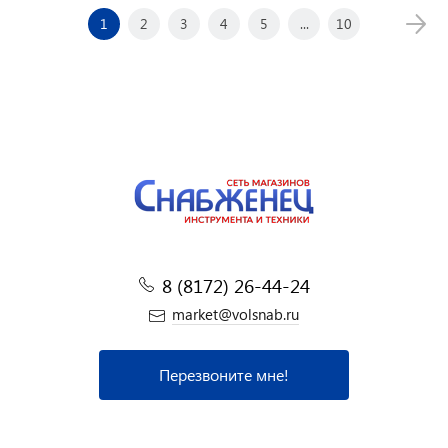
1
2
3
4
5
...
10
8 (8172) 26-44-24
market@volsnab.ru
Перезвоните мне!