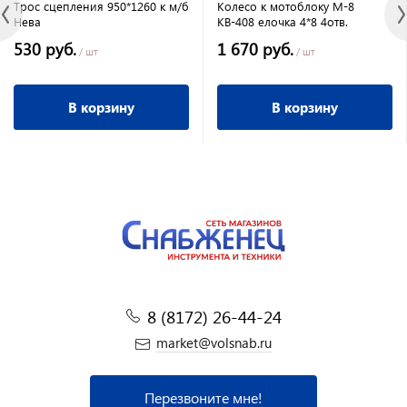
Трос сцепления 950*1260 к м/б
Колесо к мотоблоку М-8
Нева
КВ-408 елочка 4*8 4отв.
530 руб.
1 670 руб.
/ шт
/ шт
В корзину
В корзину
8 (8172) 26-44-24
market@volsnab.ru
Перезвоните мне!