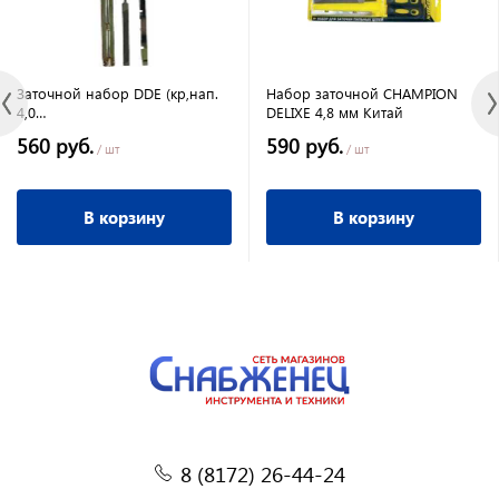
Заточной набор DDE (кр,нап.
Набор заточной CHAMPION
4,0
DELIXE 4,8 мм Китай
мм+пл.,нап.,+планка+калибр+2
560 руб.
590 руб.
ручки )
/ шт
/ шт
В корзину
В корзину
8 (8172) 26-44-24