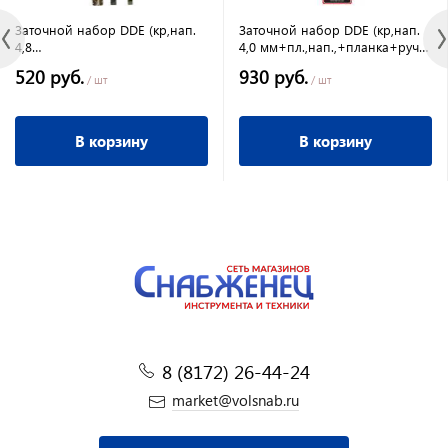
Заточной набор DDE (кр,нап.
Заточной набор DDE (кр,нап.
4,8
4,0 мм+пл.,нап.,+планка+ручка
мм+пл.,нап.,+планка+калибр+2
)
520 руб.
930 руб.
ручки )
/ шт
/ шт
В корзину
В корзину
8 (8172) 26-44-24
market@volsnab.ru