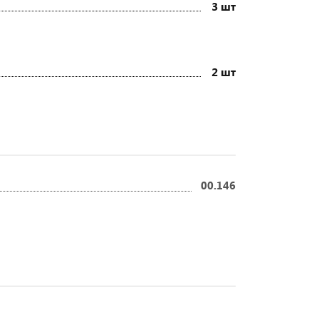
3 шт
2 шт
00.146