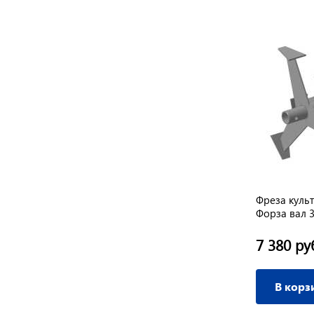
Фреза куль
Форза вал 
7 380 ру
В корз