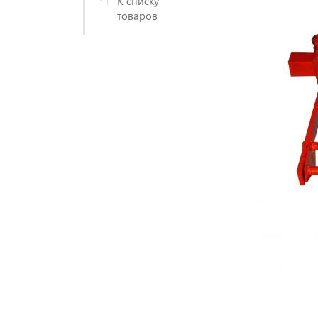
К списку
товаров