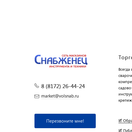
Торг
Всегда
свароч
компре
8 (8172) 26-44-24
садово
инструм
market@volsnab.ru
крепеж
Перезвоните мне!
🗹 Обр
🗹 Пуб