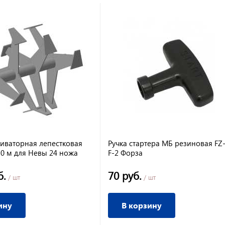
тиваторная лепестковая
Ручка стартера МБ резиновая FZ
30 м для Невы 24 ножа
F-2 Форза
б.
70 руб.
/ шт
/ шт
ину
В корзину