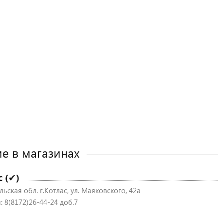
е в магазинах
с (✔)
ьская обл. г.Котлас, ул. Маяковского, 42а
: 8(8172)26-44-24 доб.7