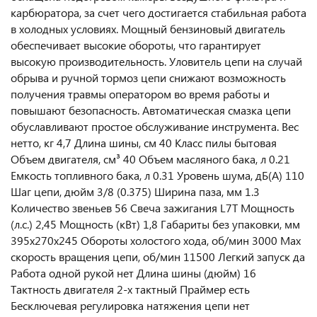
карбюратора, за счет чего достигается стабильная работа
в холодных условиях. Мощный бензиновый двигатель
обеспечивает высокие обороты, что гарантирует
высокую производительность. Уловитель цепи на случай
обрыва и ручной тормоз цепи снижают возможность
получения травмы оператором во время работы и
повышают безопасность. Автоматическая смазка цепи
обуславливают простое обслуживание инструмента. Вес
нетто, кг 4,7 Длина шины, см 40 Класс пилы бытовая
Объем двигателя, см³ 40 Объем масляного бака, л 0.21
Емкость топливного бака, л 0.31 Уровень шума, дБ(А) 110
Шаг цепи, дюйм 3/8 (0.375) Ширина паза, мм 1.3
Количество звеньев 56 Свеча зажигания L7T Мощность
(л.с.) 2,45 Мощность (кВт) 1,8 Габариты без упаковки, мм
395х270х245 Обороты холостого хода, об/мин 3000 Мах
скорость вращения цепи, об/мин 11500 Легкий запуск да
Работа одной рукой нет Длина шины (дюйм) 16
Тактность двигателя 2-х тактный Праймер есть
Бесключевая регулировка натяжения цепи нет