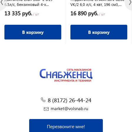
6.5л/с, бензиновый 4-х
VK/2 6,0 л/с, 4 квт, 196 см3,
тактный, вал 19 мм.
вертикал. шпонка 22 мм, 14,2
13 335 руб.
16 890 руб.
кг для культивато
/ шт
/ шт
В корзину
В корзину
8 (8172) 26-44-24
market@volsnab.ru
Перезвоните мне!