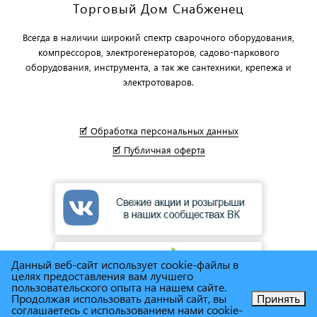
Торговый Дом Снабженец
Всегда в наличии широкий спектр сварочного оборудования,
компрессоров, электрогенераторов, садово-паркового
оборудования, инструмента, а так же сантехники, крепежа и
электротоваров.
🗹 Обработка персональных данных
🗹 Публичная оферта
Данный веб-сайт использует cookie-файлы в
целях предоставления вам лучшего
пользовательского опыта на нашем сайте.
Продолжая использовать данный сайт, вы
Принять
соглашаетесь с использованием нами cookie-
Позвоните нам!