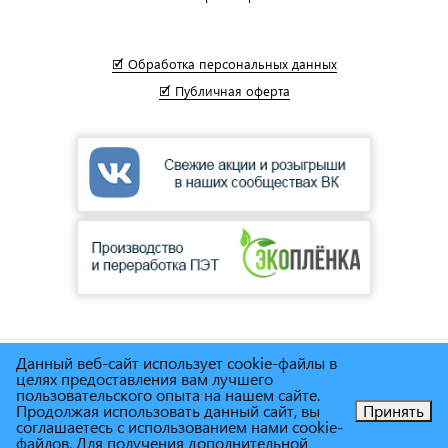
🗹 Обработка персональных данных
🗹 Публичная оферта
Данный веб-сайт использует cookie-файлы в
© Сеть магазинов инструмента и техники
"Торговый дом
целях предоставления вам лучшего
Снабженец"
1995г. - 2025г.
пользовательского опыта на нашем сайте.
Продолжая использовать данный сайт, вы
Принять
соглашаетесь с использованием нами cookie-
Позвоните нам!
файлов. Для получения дополнительной