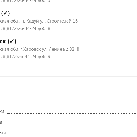
 8(8172)26-44-24 доб. 5
 (✔)
кая обл., п. Кадуй ул. Строителей 16
 8(8172)26-44-24 доб. 8
ск (✔)
кая обл. г.Харовск ул. Ленина д.32 !!!
 8(8172)26-44-24 доб. 9
ки
а
еля