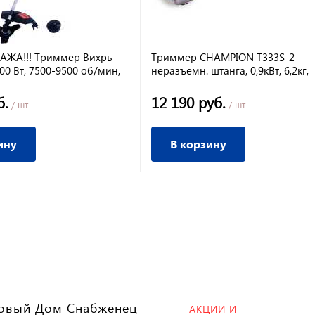
ДАЖА!!! Триммер Вихрь
Триммер CHAMPION T333S-2
800 Вт, 7500-9500 об/мин,
неразъемн. штанга, 0,9кВт, 6,2кг,
 разъемная штанга
легкий старт
б.
12 190 руб.
/ шт
/ шт
ину
В корзину
овый Дом Снабженец
АКЦИИ И