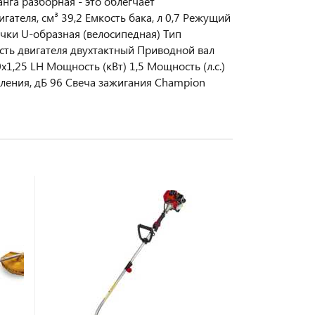
га разборная - это облегчает
ателя, см³ 39,2 Емкость бака, л 0,7 Режущий
учки U-образная (велосипедная) Тип
сть двигателя двухтактный Приводной вал
,25 LH Мощность (кВт) 1,5 Мощность (л.с.)
вления, дБ 96 Свеча зажигания Champion