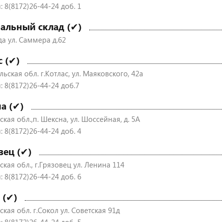
 8(8172)26-44-24 доб. 1
альный склад (✔)
да ул. Саммера д.62
с (✔)
ьская обл. г.Котлас, ул. Маяковского, 42а
: 8(8172)26-44-24 доб.7
а (✔)
кая обл.,п. Шексна, ул. Шоссейная, д. 5А
 8(8172)26-44-24 доб. 4
вец (✔)
кая обл., г.Грязовец ул. Ленина 114
 8(8172)26-44-24 доб. 6
 (✔)
кая обл. г.Сокол ул. Советская 91д