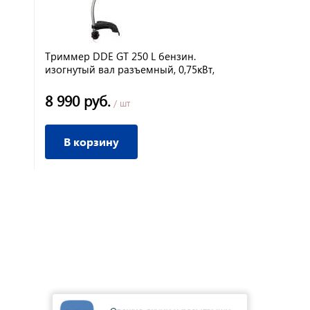
Триммер DDE GT 250 L бензин.
изогнутый вал разъемный, 0,75кВт,
1л/c,25куб.см,38см,триммерная
головка
8 990 руб.
/ шт
В корзину