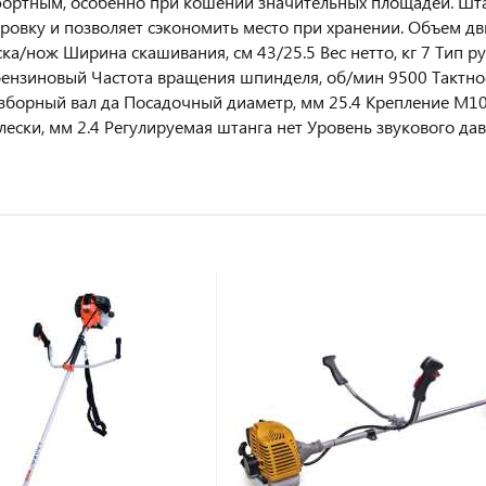
ортным, особенно при кошении значительных площадей. Штан
ровку и позволяет сэкономить место при хранении. Объем двиг
ска/нож Ширина скашивания, см 43/25.5 Вес нетто, кг 7 Тип р
бензиновый Частота вращения шпинделя, об/мин 9500 Тактно
зборный вал да Посадочный диаметр, мм 25.4 Крепление М10х1
лески, мм 2.4 Регулируемая штанга нет Уровень звукового да