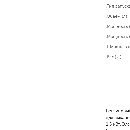
.Тип запуск
.Объём (л)
.Мощность (
.Мощность (
.Ширина за
.Вес (кг)
Бензиновый
для выкаши
1.5 кВт. Э