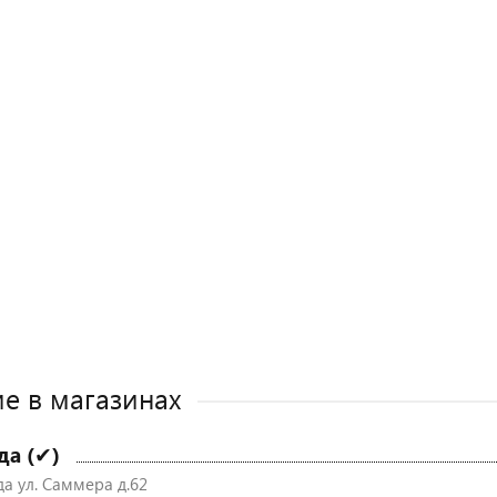
е в магазинах
да (✔)
да ул. Саммера д.62