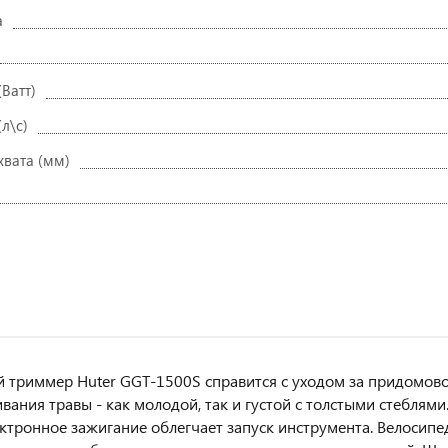
а
Ватт)
л\с)
хвата (мм)
 триммер Huter GGT-1500S справится с уходом за придомово
вания травы - как молодой, так и густой с толстыми стебля
лектронное зажигание облегчает запуск инструмента. Велосип