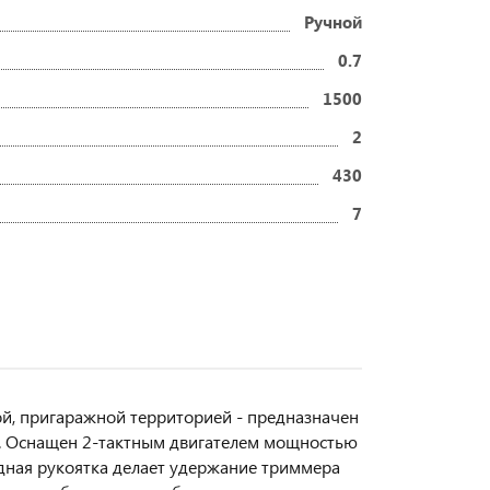
Ручной
0.7
1500
2
430
7
й, пригаражной территорией - предназначен
ми. Оснащен 2-тактным двигателем мощностью
едная рукоятка делает удержание триммера