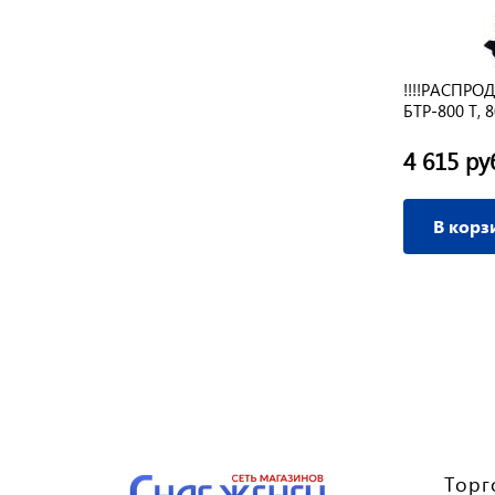
!!!!РАСПРО
БТР-800 Т, 
255 мм, не
4 615 ру
В корз
Торг