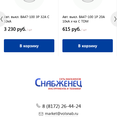
Авт. выкл. ВА47-100 3Р 32А С
Авт. выкл. ВА47-100 1Р 20А
10кА
10кА х-ка С TDM
3 230 руб.
615 руб.
/ шт
/ шт
В корзину
В корзину
8 (8172) 26-44-24
market@volsnab.ru