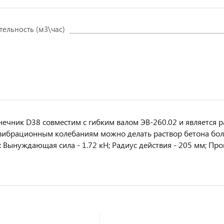
тельность (м3\час)
ечник D38 совместим с гибким валом ЭВ-260.02 и является р
вибрационным колебаниям можно делать раствор бетона боле
 Вынуждающая сила - 1.72 кН; Радиус действия - 205 мм; Прои