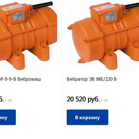
И-9-9-В Вибромаш
Вибратор ЭВ 98Е/220 В
б.
20 520 руб.
/ шт
/ шт
ину
В корзину