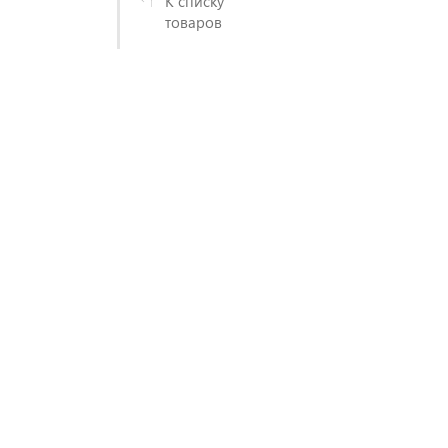
К списку
товаров