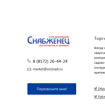
Торг
Всегда
свароч
компре
8 (8172) 26-44-24
садово
инструм
market@volsnab.ru
крепеж
Перезвоните мне!
🗹 Обр
🗹 Пуб