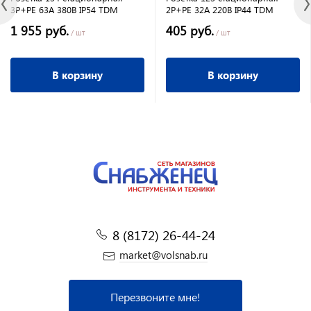
3Р+РЕ 63А 380В IP54 TDM
2Р+РЕ 32А 220В IP44 TDM
1 955 руб.
405 руб.
/ шт
/ шт
В корзину
В корзину
8 (8172) 26-44-24
market@volsnab.ru
Перезвоните мне!