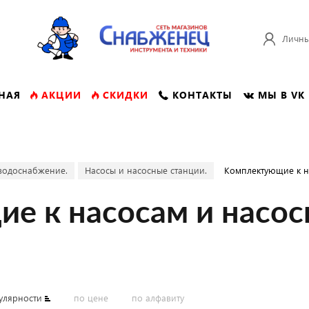
Личны
НАЯ
АКЦИИ
СКИДКИ
КОНТАКТЫ
МЫ В VK
водоснабжение.
Насосы и насосные станции.
Комплектующие к н
е к насосам и насос
улярности
по цене
по алфавиту