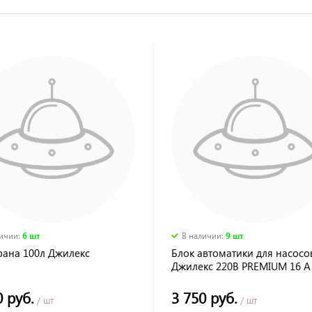
личии
:
6 шт
В наличии
:
9 шт
ана 100л Джилекс
Блок автоматики для насосо
Джилекс 220В PREMIUM 16 A
давл. 10 бар
0 руб.
3 750 руб.
/ шт
/ шт