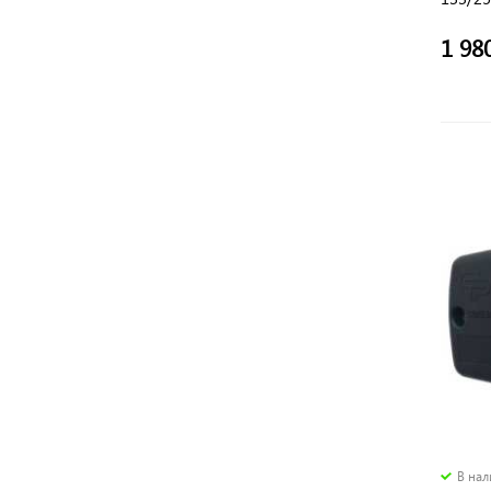
1 98
В на