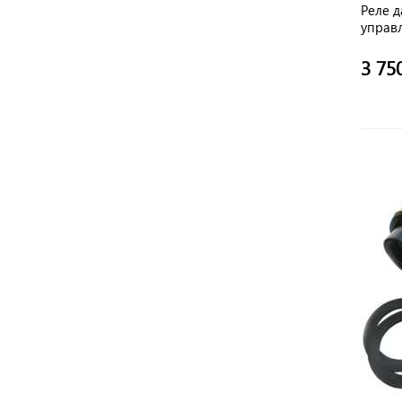
Реле 
управ
водос
COELB
3 75