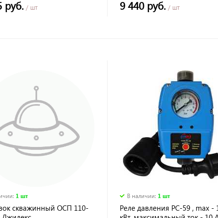
5 руб.
9 440 руб.
/ шт
/ шт
личии
:
1 шт
В наличии
:
1 шт
вок скважинный ОСП 110-
Реле давления РС-59 , max - 
5 Джилекс
кВт, максимальный ток - 10 А