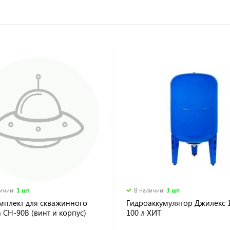
личии
:
1 шт
В наличии
:
3 шт
мплект для скважинного
Гидроаккумулятор Джилекс 1
 СН-90В (винт и корпус)
100 л ХИТ