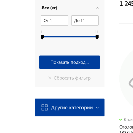
1 24
.Вес (кг)
От
До
1
11
Другие категории
В на
Оголо
133/2