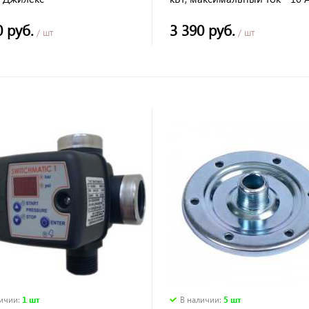
максимальное давление -10 
0 руб.
3 390 руб.
/ шт
/ шт
личии
:
1 шт
В наличии
:
5 шт