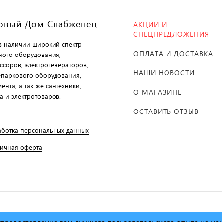
овый Дом Снабженец
АКЦИИ И
СПЕЦПРЕДЛОЖЕНИЯ
 в наличии широкий спектр
ОПЛАТА И ДОСТАВКА
ного оборудования,
ссоров, электрогенераторов,
НАШИ НОВОСТИ
-паркового оборудования,
ента, а так же сантехники,
О МАГАЗИНЕ
а и электротоваров.
ОСТАВИТЬ ОТЗЫВ
аботка персональных данных
личная оферта
й дом Снабженец"
1995г. -
х предоставления вам лучшего пользовательского опыта на н