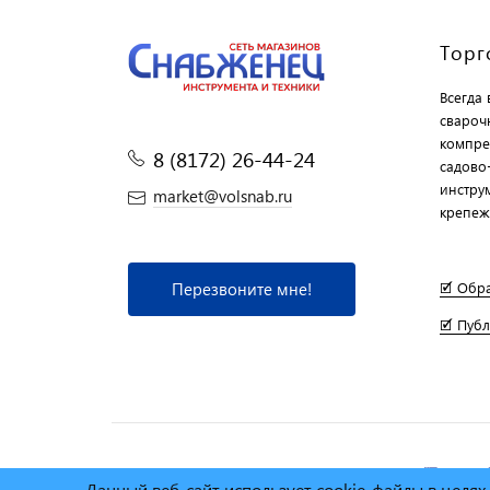
Торг
Всегда
свароч
компре
8 (8172) 26-44-24
садово
инструм
market@volsnab.ru
крепеж
Перезвоните мне!
🗹 Обр
🗹 Пуб
© Сеть магазинов инструмента и техники
"Торговы
Данный веб-сайт использует cookie-файлы в целя