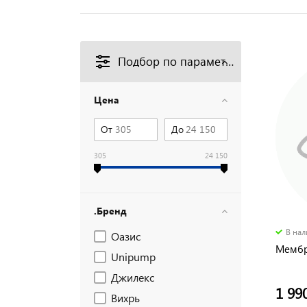
Подбор по параметрам
Цена
От
До
305
24 150
.Бренд
В на
Оазис
Мембр
Unipump
Джилекс
1 99
Вихрь