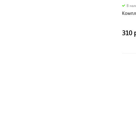
В на
Компле
310 