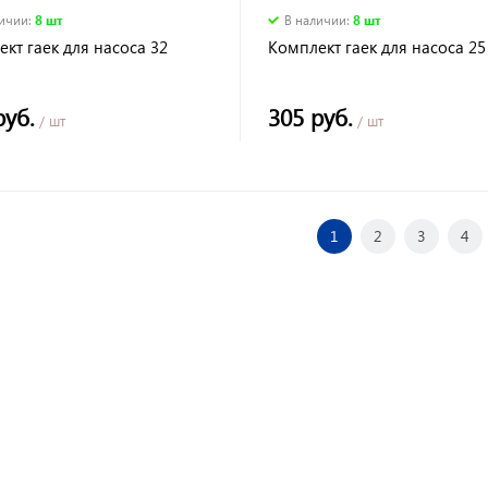
личии
:
8 шт
В наличии
:
8 шт
кт гаек для насоса 32
Комплект гаек для насоса 25
руб.
305 руб.
/ шт
/ шт
1
2
3
4