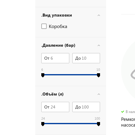
.Вид упаковки
Коробка
.Давление (бар)
От
До
6
10
.Объём (л)
От
До
В на
Ремко
24
100
насоса