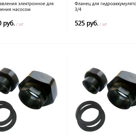
давления электронное для
Фланец для гидроаккумулят
ления насосом
3/4
набжения SWITCHMATIC 1
O
0 руб.
525 руб.
/ шт
/ шт