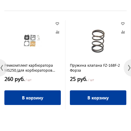
Ремкомплект карбюратора
Пружина клапана FZ-168F-2
MS250,(для корбюраторов
Форза
Walbro) IGP
260 руб.
25 руб.
/ шт
/ шт
В корзину
В корзину