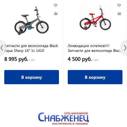
Запчасти для велосипеда Black
Ликвидация остатков!!!!
Aqua Sharp 14" 1s 1410
Запчасти для велосипеда Black
Aqua MTR WILLY Rocket 16
8 995 руб.
4 500 руб.
KG1608
/ шт
/ шт
В корзину
В корзину