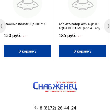
Влажные полотенца 60шт Хl
Ароматизатор AVS AQP-09
AQUA PERFUME (аром. Lady
million/Леди Миллион)
150 руб.
185 руб.
(жидкостный) Spain/Barcelona
/ шт
/ шт
В корзину
В корзину
8 (8172) 26-44-24