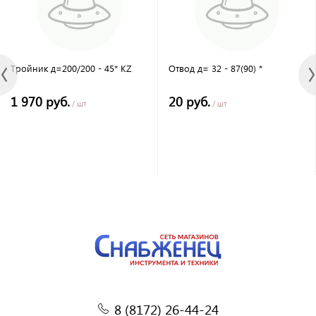
Тройник д=200/200 - 45* KZ
Отвод д= 32 - 87(90) *
1 970 руб.
20 руб.
/ шт
/ шт
8 (8172) 26-44-24