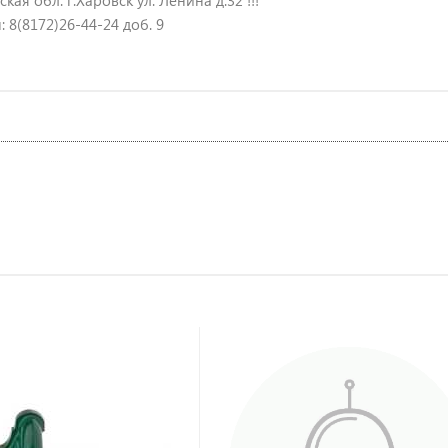
кая обл. г.Харовск ул. Ленина д.32 !!!
 8(8172)26-44-24 доб. 9