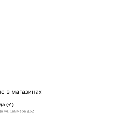
е в магазинах
да (✔)
да ул. Саммера д.62