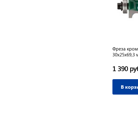
Фреза кром
30х25х69,3
1 390 ру
В корз