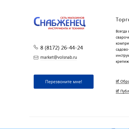
Торг
Всегда
свароч
компре
8 (8172) 26-44-24
садово
инструм
market@volsnab.ru
крепеж
Перезвоните мне!
🗹 Обр
🗹 Пуб