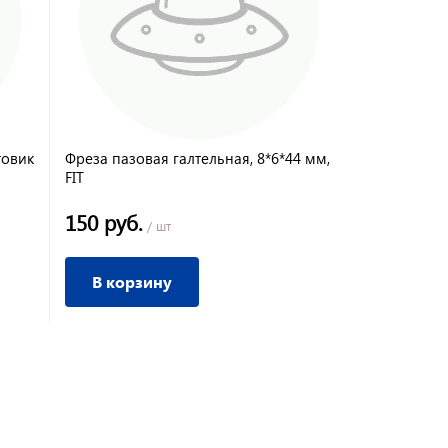
товик
Фреза пазовая галтельная, 8*6*44 мм,
FIT
150 руб.
/ шт
В корзину