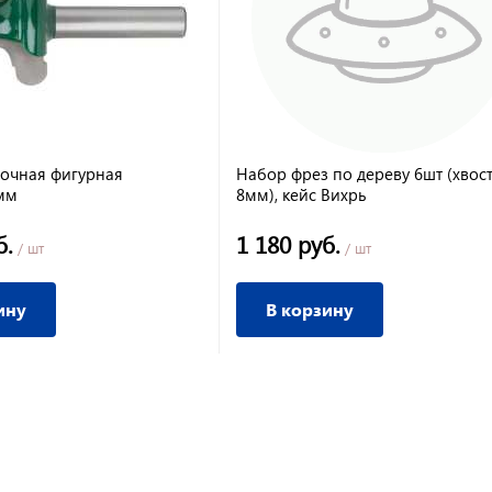
очная фигурная
Набор фрез по дереву 6шт (хвос
 мм
8мм), кейс Вихрь
б.
1 180 руб.
/ шт
/ шт
ину
В корзину