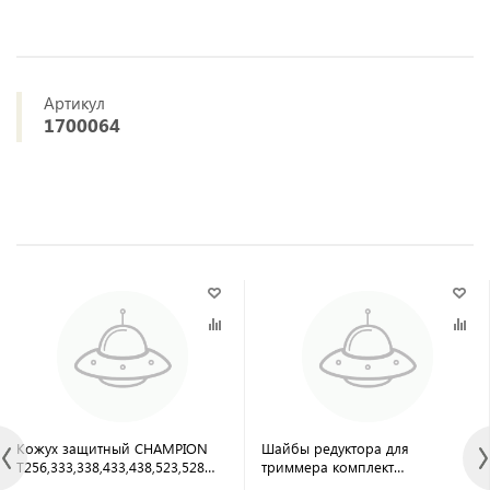
Артикул
1700064
Кожух защитный CHAMPION
Шайбы редуктора для
T256,333,338,433,438,523,528
триммера комплект
комплект с кронштейном P1
(шайбы+чашка+гайка, 10