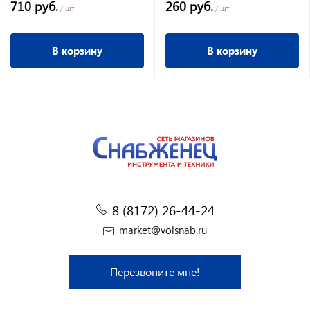
710 руб.
260 руб.
зубьев)
/ шт
/ шт
В корзину
В корзину
8 (8172) 26-44-24
market@volsnab.ru
Перезвоните мне!