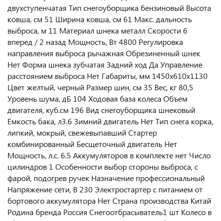
двухступенчатая Тип снегоуборщика бензиновый Высота
ковша, см 51 Ширина ковша, см 61 Макс. дальность
выброса, м 11 Материал шнека металл Скорости 6
вперед / 2 назад Мощность, Вт 4800 Регулировка
направления выброса рычажная Обрезиненный шнек
Нет Форма шнека зубчатая Задний ход Да Управление
расстоянием выброса Нет Габариты, мм 1450x610x1130
Цвет желтый, черный Размер шин, см 35 Вес, кг 80,5
Уровень шума, дБ 104 Ходовая база колеса Объем
двигателя, куб.см 196 Вид снегоуборщика шнековый
Емкость бака, л3.6 Зимний двигатель Нет Тип снега корка,
липкий, мокрый, свежевыпавший Стартер
комбинированный Бесщеточный двигатель Нет
Мощность, л.с. 6.5 Аккумуляторов в комплекте нет Число
цилиндров 1 Особенности выбор стороны выброса, с
фарой, подогрев ручек Назначение профессиональный
Напряжение сети, В 230 Электростартер с питанием от
бортового аккумулятора Нет Страна производства Китай
Родина бренда Россия Снегоотбрасыватель1 шт Колесо в