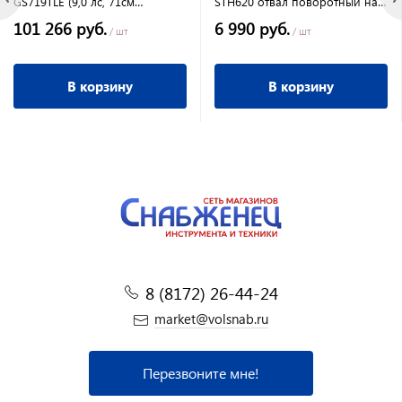
GS719TLE (9,0 лс, 71см
STH620 отвал поворотный на
электростартер)2 года
колесах (захват 62/40см)
101 266 руб.
6 990 руб.
гарантия
/ шт
/ шт
В корзину
В корзину
8 (8172) 26-44-24
market@volsnab.ru
Перезвоните мне!