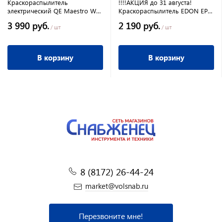
Краскораспылитель
!!!!АКЦИЯ до 31 августа!
электрический QE Maestro W-
Краскораспылитель EDON EPS-
600 Flexio (600Вт,0,5-0,9 л/мин,
550 электрич
3 990 руб.
2 190 руб.
сопло 2,0мм) с выносн.
/ шт
/ шт
В корзину
В корзину
8 (8172) 26-44-24
market@volsnab.ru
Перезвоните мне!