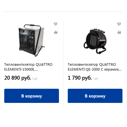
Тепловентилятор QUATTRO
Тепловентилятор QUATTRO
ELEMENTI-15000Е,
ELEMENTI QE-2000 С керамика
(7,5/15кВт,380В-3ф,1400м3/час)
2кВт, 130 м куб/ч, 220В, режим
20 890 руб.
1 790 руб.
вентилятора
/ шт
/ шт
В корзину
В корзину