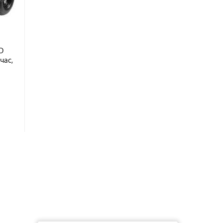
O
час,