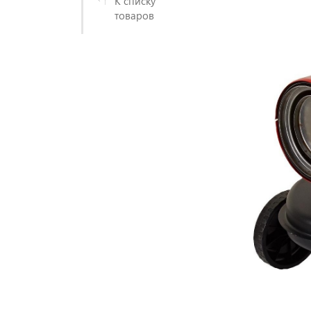
К списку
товаров