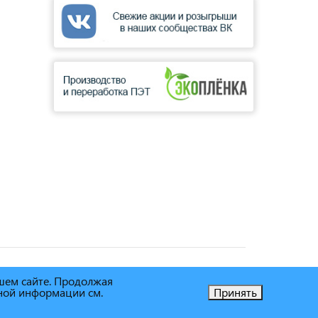
ашем сайте. Продолжая
ьной информации см.
Принять