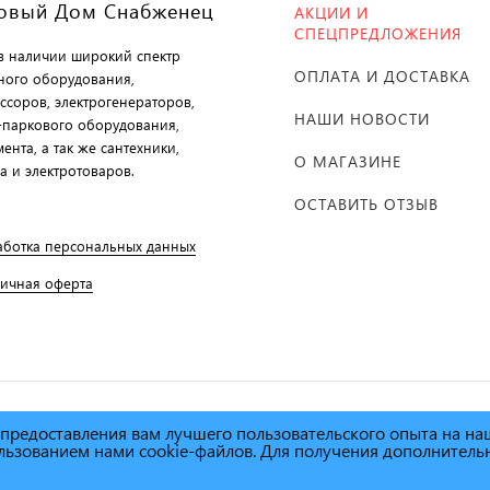
овый Дом Снабженец
АКЦИИ И
СПЕЦПРЕДЛОЖЕНИЯ
 в наличии широкий спектр
ОПЛАТА И ДОСТАВКА
ного оборудования,
ссоров, электрогенераторов,
НАШИ НОВОСТИ
-паркового оборудования,
ента, а так же сантехники,
О МАГАЗИНЕ
а и электротоваров.
ОСТАВИТЬ ОТЗЫВ
аботка персональных данных
личная оферта
х предоставления вам лучшего пользовательского опыта на н
й дом Снабженец"
1995г. -
пользованием нами cookie-файлов. Для получения дополнител