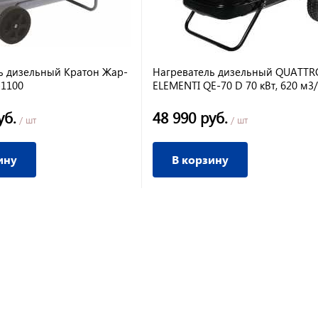
ь дизельный Кратон Жар-
Нагреватель дизельный QUATTR
-1100
ELEMENTI QE-70 D 70 кВт, 620 м3/
бак 50 л, 6,5 л/ас, 33 кг
уб.
48 990 руб.
/ шт
/ шт
ину
В корзину