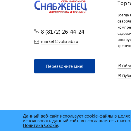
Торг
Всегда
свароч
компре
8 (8172) 26-44-24
садово
инструм
market@volsnab.ru
крепеж
Перезвоните мне!
🗹 Обр
🗹 Пуб
Данный веб-сайт использует cookie-файлы в целя
© Сеть магазинов инструмента и техники
"Торговы
использовать данный сайт, вы соглашаетесь с ис
2025г.
Политика Cookie
.