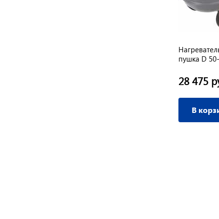
Нагревател
пушка D 50
28 475 р
В корз