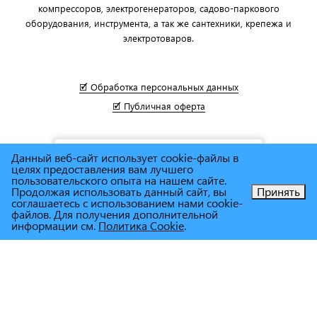
компрессоров, электрогенераторов, садово-паркового
оборудования, инструмента, а так же сантехники, крепежа и
электротоваров.
🗹 Обработка персональных данных
🗹 Публичная оферта
Данный веб-сайт использует cookie-файлы в
целях предоставления вам лучшего
пользовательского опыта на нашем сайте.
Продолжая использовать данный сайт, вы
Принять
соглашаетесь с использованием нами cookie-
Позвоните нам!
файлов. Для получения дополнительной
информации см.
Политика Cookie
.
© Сеть магазинов инструмента и техники
"Торговый дом
Снабженец"
1995г. - 2025г.