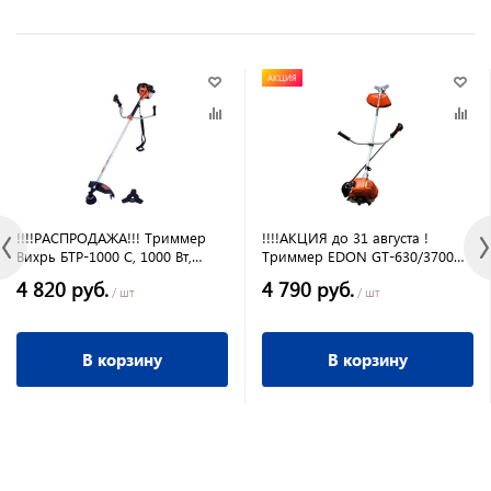
АКЦИЯ
!!!!РАСПРОДАЖА!!! Триммер
!!!!АКЦИЯ до 31 августа !
Вихрь БТР-1000 С, 1000 Вт,
Триммер EDON GT-630/3700
7500-9500 об/м, 255 мм,
4,9л.с. 63 куб.см. леска и нож
4 820 руб.
4 790 руб.
разъемная штанга
/ шт
/ шт
В корзину
В корзину