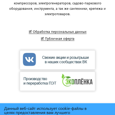
компрессоров, электрогенераторов, садово-паркового
оборудования, инструмента, а так же сантехники, крепежа и
электротоваров.
🗹 Обработка персональных данных
🗹 Публичная оферта
Данный веб-сайт использует cookie-файлы в
© Сеть магазинов инструмента и техники
"Торговый дом
целях предоставления вам лучшего
Снабженец"
1995г. - 2025г.