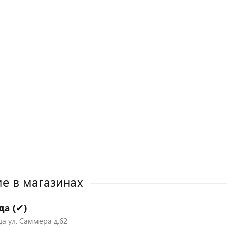
е в магазинах
да (✔)
да ул. Саммера д.62