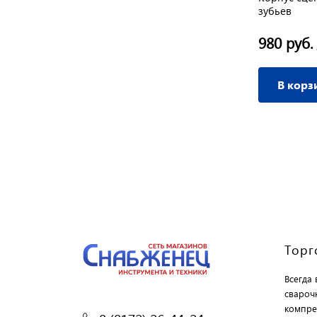
CHAMPION
зубьев
1 435 руб.
980 руб.
/ шт
В корзину
В корз
Торг
Всегда
свароч
компре