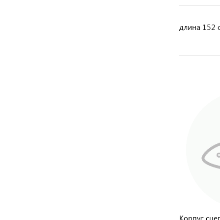
длина 152 
для
Поршневая группа Н128R,125R,
Корпус сце