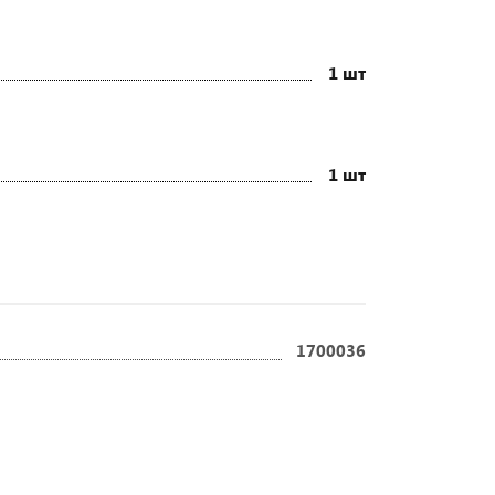
1 шт
1 шт
1700036