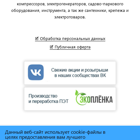
компрессоров, электрогенераторов, садово-паркового
оборудования, инструмента, а так же сантехники, крепежа и
электротоваров.
🗹 Обработка персональных данных
🗹 Публичная оферта
Данный веб-сайт использует cookie-файлы в
© Сеть магазинов инструмента и техники
"Торговый дом
целях предоставления вам лучшего
Снабженец"
1995г. - 2025г.