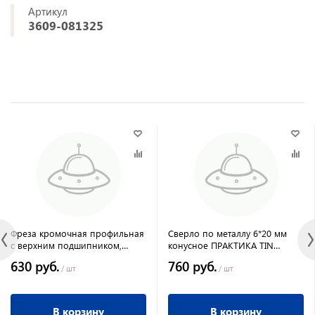
Артикул
3609-081325
Фреза кромочная профильная
Сверло по металлу 6*20 мм
с верхним подшипником,
конусное ПРАКТИКА TIN
19*25*66 мм, FIT
ПРОФИ, блистер
630 руб.
760 руб.
/ шт
/ шт
В корзину
В корзину