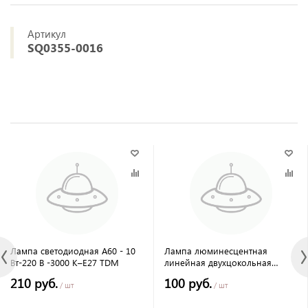
Артикул
SQ0355-0016
Лампа светодиодная А60 - 10
Лампа люминесцентная
Вт-220 В -3000 К–E27 TDM
линейная двухцокольная
ЛЛ-12/16Вт, T4/G5, 4000 К,
210 руб.
100 руб.
длина 468,7мм TDM
/ шт
/ шт