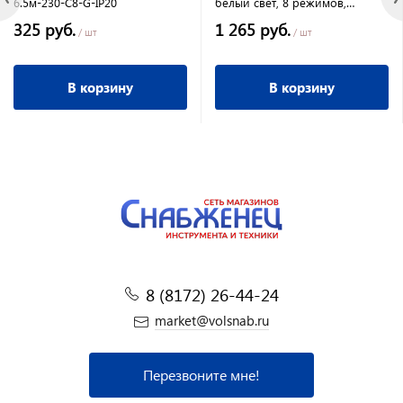
6.5м-230-С8-G-IP20
белый свет, 8 режимов,
наружная, TDM
325 руб.
1 265 руб.
/ шт
/ шт
В корзину
В корзину
8 (8172) 26-44-24
market@volsnab.ru
Перезвоните мне!