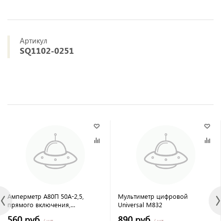
Артикул
SQ1102-0251
Амперметр А80П 50А-2,5,
Мультиметр цифровой
прямого включения,
Universal М832
(поверенный), TDM
560 руб.
890 руб.
/ шт
/ шт