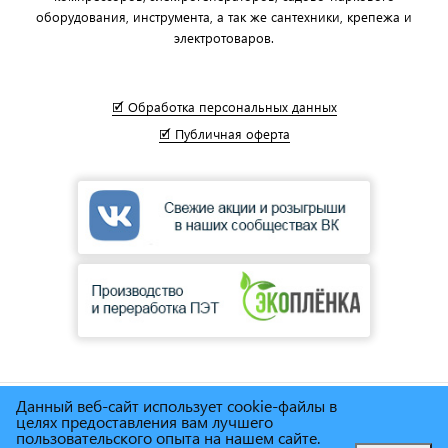
оборудования, инструмента, а так же сантехники, крепежа и
электротоваров.
🗹 Обработка персональных данных
🗹 Публичная оферта
Данный веб-сайт использует cookie-файлы в
© Сеть магазинов инструмента и техники
"Торговый дом
целях предоставления вам лучшего
Снабженец"
1995г. - 2025г.
пользовательского опыта на нашем сайте.