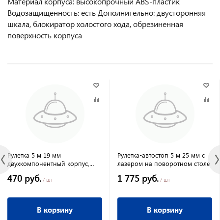
Материал корпуса: высокопрочный ABS-пластик
Водозащищенность: есть Дополнительно: двусторонняя
шкала, блокиратор холостого хода, обрезиненная
поверхность корпуса
Рулетка 5 м 19 мм
Рулетка-автостоп 5 м 25 мм с
двухкомпонентный корпус,
лазером на поворотном столе
автоматическая фиксация
470 руб.
1 775 руб.
PRO//Matrix
/ шт
/ шт
В корзину
В корзину