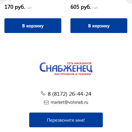
иусств.щетина 215*45 мм
170 руб.
605 руб.
/ шт
/ шт
В корзину
В корзину
8 (8172) 26-44-24
market@volsnab.ru
Перезвоните мне!