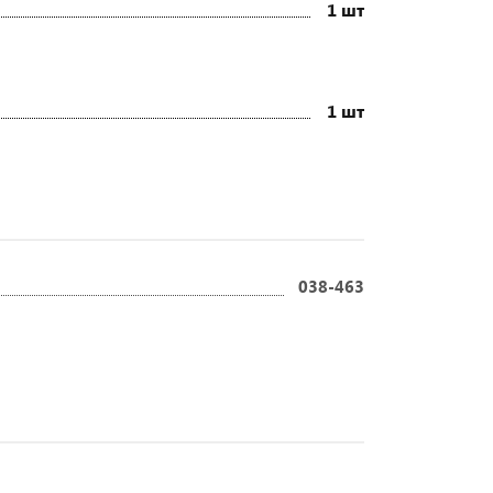
1 шт
1 шт
038-463