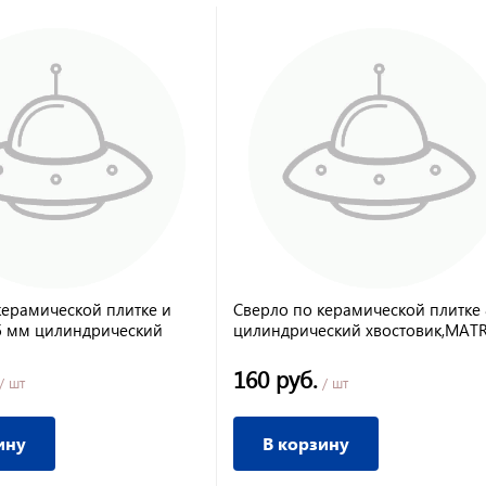
керамической плитке и
Сверло по керамической плитке
55 мм цилиндрический
цилиндрический хвостовик,MATR
бртех
160 руб.
/ шт
/ шт
ину
В корзину