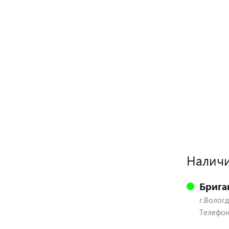
Наличи
Брига
г.Вологд
Телефон: