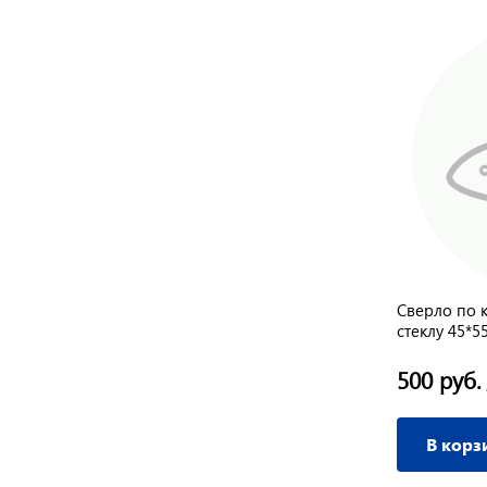
Сверло по 
стеклу 45*
хвостик Си
500 руб.
В корз