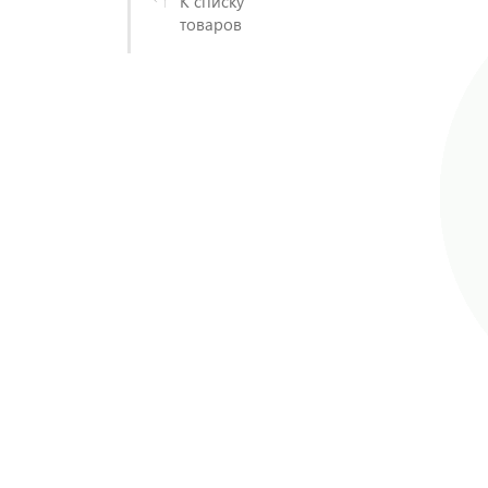
К списку
товаров