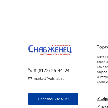
Торг
Всегда
свароч
компре
8 (8172) 26-44-24
садово
инструм
market@volsnab.ru
крепеж
Перезвоните мне!
🗹 Обр
🗹 Пуб