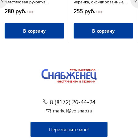
пластиковая рукоятка
черенка, оксидированные,
Connect//PALISAD
плоский зуб PALISAD
280 руб.
255 руб.
/ шт
/ шт
В корзину
В корзину
8 (8172) 26-44-24
market@volsnab.ru
Перезвоните мне!