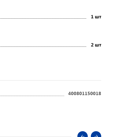
1 шт
2 шт
400801150018