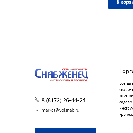
В корзину
В корз
Торг
Всегда
свароч
компре
8 (8172) 26-44-24
садово
инструм
market@volsnab.ru
крепеж