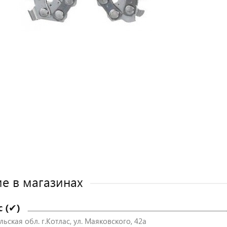
е в магазинах
с (✔)
ьская обл. г.Котлас, ул. Маяковского, 42а