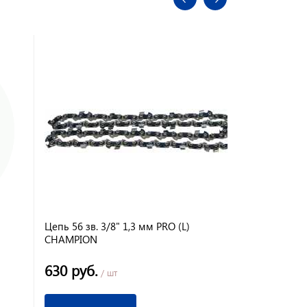
Цепь 56 зв. 3/8" 1,3 мм PRO (L)
Цепь 64 зв.
CHAMPION
630 руб.
1 555 ру
/ шт