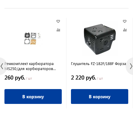
Ремкомплект карбюратора
Глушитель FZ-182F/188F Форза
MS250,(для корбюраторов
Walbro) IGP
260 руб.
2 220 руб.
/ шт
/ шт
В корзину
В корзину