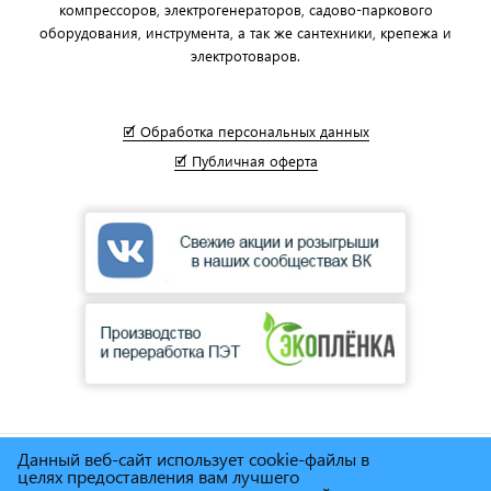
компрессоров, электрогенераторов, садово-паркового
оборудования, инструмента, а так же сантехники, крепежа и
электротоваров.
🗹 Обработка персональных данных
🗹 Публичная оферта
Данный веб-сайт использует cookie-файлы в
© Сеть магазинов инструмента и техники
"Торговый дом
целях предоставления вам лучшего
Снабженец"
1995г. - 2025г.