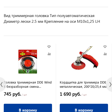
Вид триммерная головка Тип полуавтоматическая
Диаметр лески 2.5 мм Крепление на оси М10х1,25 LH
Головка триммерная DDE Wind
Кордщетка для триммера DDE
6 безразборная смена
металлическая, 200*20/25,4 мм
корда,левая,10мм,шаг 1,25мм
745 руб.
1 690 руб.
+адаптор 1,0мм
/ шт
/ шт
В корзину
В корзину