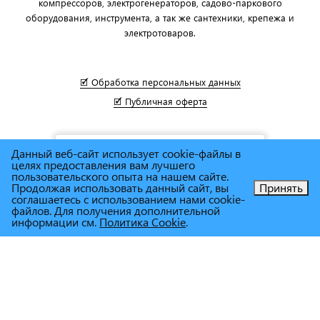
компрессоров, электрогенераторов, садово-паркового
оборудования, инструмента, а так же сантехники, крепежа и
электротоваров.
🗹 Обработка персональных данных
🗹 Публичная оферта
Данный веб-сайт использует cookie-файлы в
целях предоставления вам лучшего
пользовательского опыта на нашем сайте.
Продолжая использовать данный сайт, вы
Принять
соглашаетесь с использованием нами cookie-
Позвоните нам!
файлов. Для получения дополнительной
информации см.
Политика Cookie
.
© Сеть магазинов инструмента и техники
"Торговый дом
Снабженец"
1995г. - 2025г.