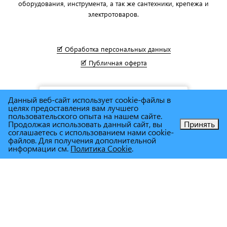
оборудования, инструмента, а так же сантехники, крепежа и
электротоваров.
🗹 Обработка персональных данных
🗹 Публичная оферта
Данный веб-сайт использует cookie-файлы в
целях предоставления вам лучшего
пользовательского опыта на нашем сайте.
Продолжая использовать данный сайт, вы
Принять
соглашаетесь с использованием нами cookie-
Позвоните нам!
файлов. Для получения дополнительной
информации см.
Политика Cookie
.
© Сеть магазинов инструмента и техники
"Торговый дом
Снабженец"
1995г. - 2025г.