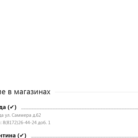
е в магазинах
да (✔)
да ул. Саммера д.62
 8(8172)26-44-24 доб. 1
нтина (✔)