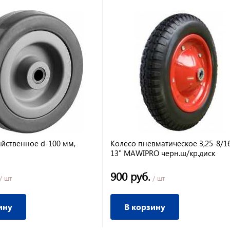
яйственное d-100 мм,
Колесо пневматическое 3,25-8/1
13" MAWIPRO черн.ш/кр.диск
900 руб.
/ шт
/ шт
ину
В корзину