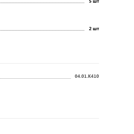
5 шт
2 шт
04.01.К410