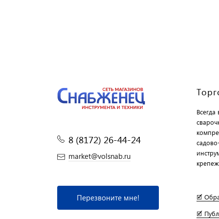
Торг
Всегда
свароч
компре
8 (8172) 26-44-24
садово
инструм
market@volsnab.ru
крепеж
Перезвоните мне!
🗹 Обр
🗹 Пуб