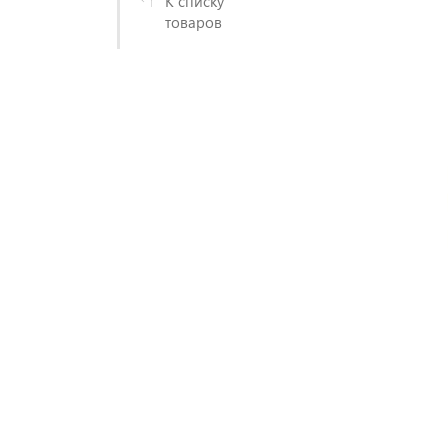
К списку
товаров