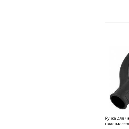
с
Скребок для уборки снега с крыши 6
Ручка для 
м КАСКАД аллюминиевая насадка
пластмассо