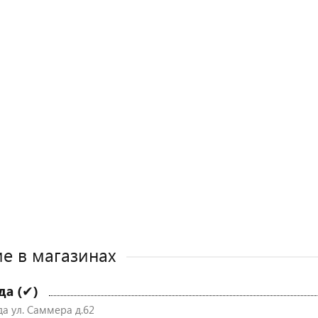
е в магазинах
да (✔)
да ул. Саммера д.62