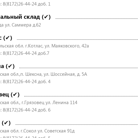
 8(8172)26-44-24 доб. 1
альный склад (✔)
да ул. Саммера д.62
с (✔)
ьская обл. г.Котлас, ул. Маяковского, 42а
: 8(8172)26-44-24 доб.7
а (✔)
кая обл.,п. Шексна, ул. Шоссейная, д. 5А
 8(8172)26-44-24 доб. 4
вец (✔)
кая обл., г.Грязовец ул. Ленина 114
 8(8172)26-44-24 доб. 6
 (✔)
кая обл. г.Сокол ул. Советская 91д