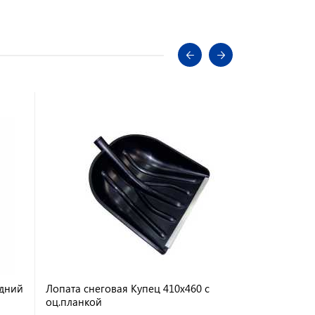
едний
Лопата снеговая Купец 410х460 с
Скребок для
оц.планкой
м КАСКАД а