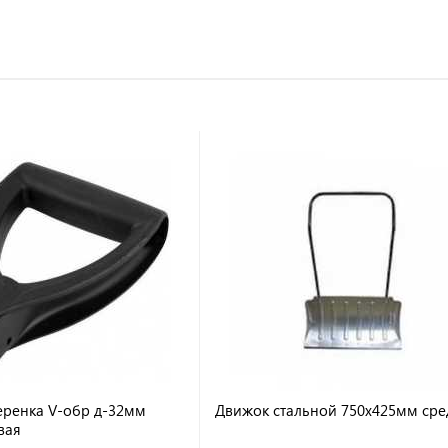
черенка V-обр д-32мм
Движок стальной 750х425мм ср
вая