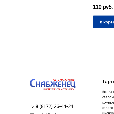
7 230 руб.
110 руб.
/ шт
В корзину
В корз
Торг
Всегда
свароч
компре
8 (8172) 26-44-24
садово
инструм