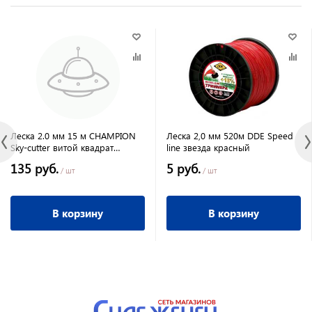
Леска 2.0 мм 15 м CHAMPION
Леска 2,0 мм 520м DDE Speed
Sky-cutter витой квадрат
line звезда красный
(износостойкий с низким
135 руб.
5 руб.
уровнем шума)
/ шт
/ шт
В корзину
В корзину