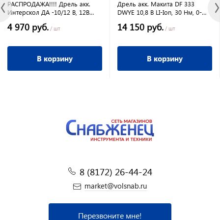
РАСПРОДАЖА!!!! Дрель акк.
Дрель акк. Макита DF 333
Интерскол ДА -10/12 В, 12В
DWYE 10,8 В LI-Ion, 30 Нм, 0-
2*2,0 Ач, Li-lon 35Hm, БЗП
350/0-1300 об/мин, 2 акк
4 970 руб.
14 150 руб.
/ шт
/ шт
В корзину
В корзину
8 (8172) 26-44-24
market@volsnab.ru
Перезвоните мне!