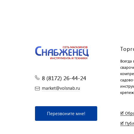
Торг
Всегда
свароч
компре
8 (8172) 26-44-24
садово
инструм
market@volsnab.ru
крепеж
Перезвоните мне!
🗹 Обр
🗹 Пуб