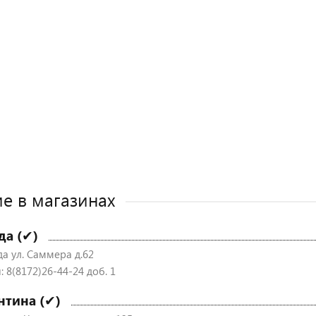
е в магазинах
да (✔)
да ул. Саммера д.62
 8(8172)26-44-24 доб. 1
нтина (✔)