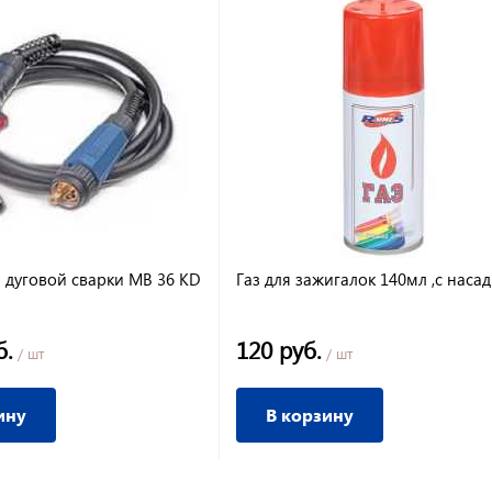
я дуговой сварки МВ 36 KD
Газ для зажигалок 140мл ,с наса
б.
120 руб.
/ шт
/ шт
ину
В корзину