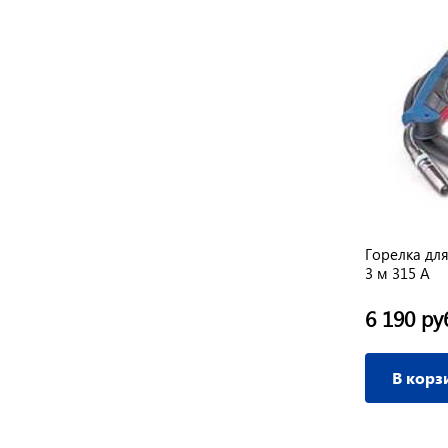
Цанга 3,2 ммх50 мм
Горелка дл
3 м 315 А
30 руб.
6 190 ру
/ шт
В корзину
В корз