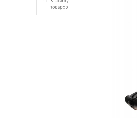
К списку
товаров