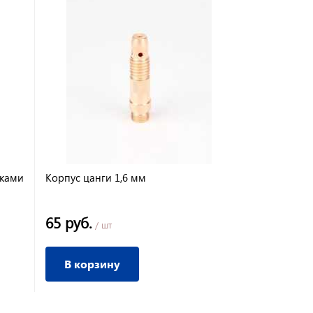
дками
Корпус цанги 1,6 мм
Цанга 3,2 
65 руб.
30 руб.
/ шт
/ 
В корзину
В корз