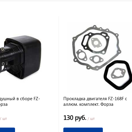
душный в сборе FZ-
Прокладка двигателя FZ-168F с
орза
аллюм. комплект. Форза
130 руб.
/ шт
/ шт