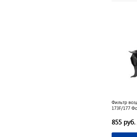
за
Кольцо поршневое FZ-177F Форза
Фильтр воз
173F/177 Ф
435 руб.
855 руб.
/ к-т