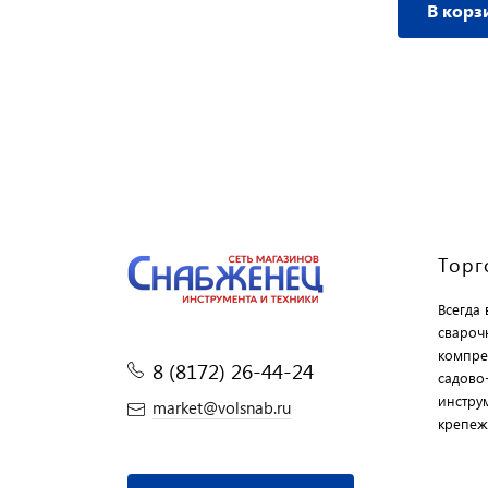
В корзину
В корз
Торг
Всегда
свароч
компре
8 (8172) 26-44-24
садово
инструм
market@volsnab.ru
крепеж