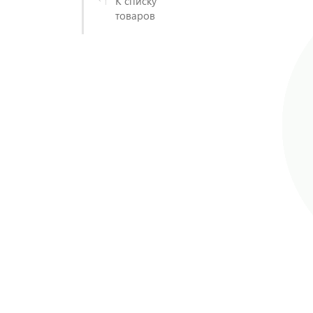
К списку
товаров