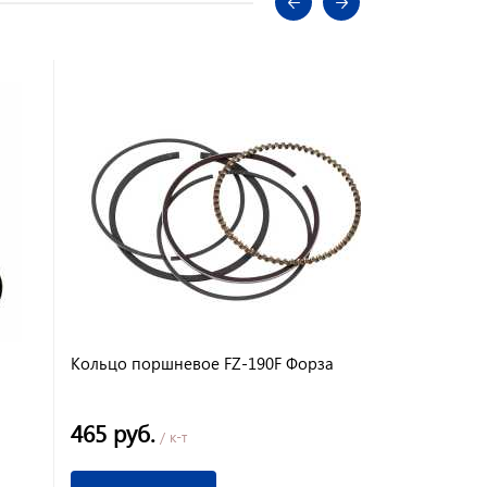
Кольцо поршневое FZ-190F Форза
Кольцо пор
465 руб.
435 руб.
/ к-т
/