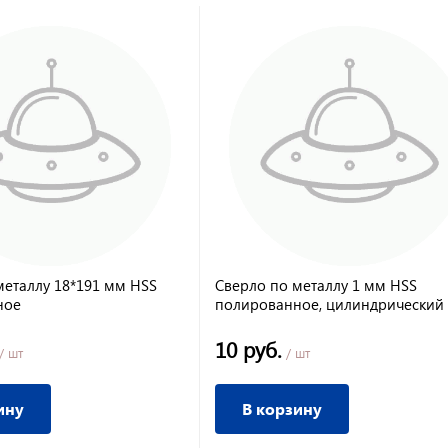
металлу 18*191 мм HSS
Сверло по металлу 1 мм НSS
ное
полированное, цилиндрический
хвостовик
10 руб.
/ шт
/ шт
ину
В корзину