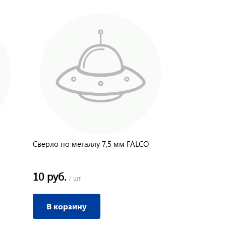
Сверло по металлу 7,5 мм FALCO
Сверло по м
титановое 
10 руб.
130 руб.
/ шт
/
В корзину
В корз