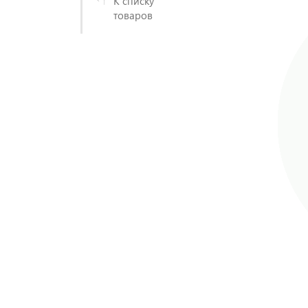
К списку
товаров