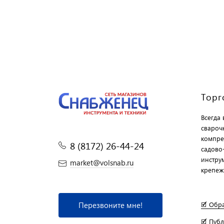
Торг
Всегда
свароч
компре
8 (8172) 26-44-24
садово
инструм
market@volsnab.ru
крепеж
Перезвоните мне!
🗹 Обр
🗹 Пуб