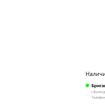
Наличи
Брига
г.Вологд
Телефон: