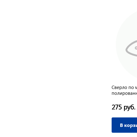
Сверло по металлу 4,2*119 мм НSS
Сверло по 
титановое покрытие, удлиненное
полирован
130 руб.
275 руб.
/ шт
В корзину
В корз