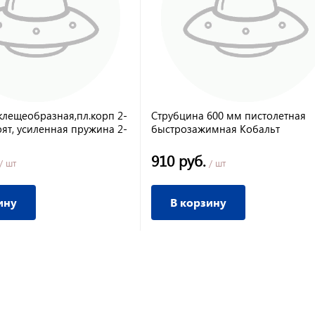
клещеобразная,пл.корп 2-
Струбцина 600 мм пистолетная
оят, усиленная пружина 2-
быстрозажимная Кобальт
ибртех
910 руб.
/ шт
/ шт
ину
В корзину