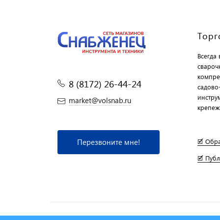
Торг
Всегда
свароч
компре
8 (8172) 26-44-24
садово
инструм
market@volsnab.ru
крепеж
Перезвоните мне!
🗹 Обр
🗹 Пуб