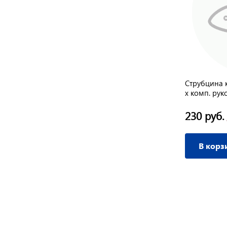
Струбцина 
х комп. рук
3/4 70мм С
230 руб.
В корз