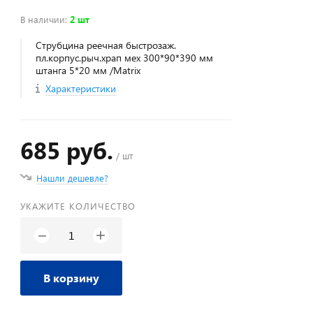
В наличии
:
2 шт
Струбцина реечная быстрозаж.
пл.корпус.рыч.храп мех 300*90*390 мм
штанга 5*20 мм /Matrix
Характеристики
685 руб.
/ шт
Нашли дешевле?
УКАЖИТЕ КОЛИЧЕСТВО
+
−
В корзину